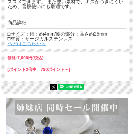
ススメできます。 また硬い素材で、キズがつきにくい
ため、普段使いにも最適です。
商品詳細
□サイズ：幅：約4mm/波の部分：高さ約25mm
□材質：サージカルステンレス
ペアはこちらから
価格:
7,900円
(税込)
[ポイント2倍中 790ポイント～]