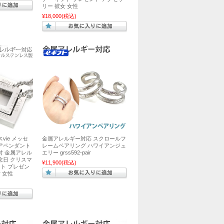
リー 彼女 女性
¥18,000
(税込)
ie メッセ
金属アレルギー対応 スクロールフ
アペンダント
レームペアリング ハワイアンジュ
付 金属アレル
エリー grss592-pair
記念日 クリスマ
¥11,900
(税込)
フト プレゼン
 女性