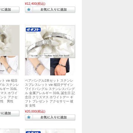
¥12,400
(税込)
 vie 槌目
ペアバングル2本セット ステンレ
グル ステンレ
スブレスレット vie 槌目デザイン
ギー 316L
ワイドバングル ステンレスバング
スマス ホワイ
ル 金属アレルギー 316L 誕生日 記
ゼント アクセ
念日 クリスマス ホワイトデー ギ
女性 男性
フト プレゼント アクセサリー 彼
女 女性
¥20,000
(税込)