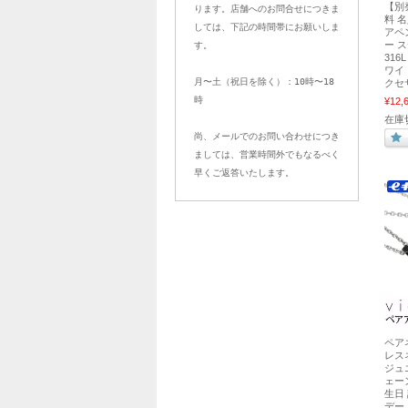
【別
ります。店舗へのお問合せにつきま
料 
しては、下記の時間帯にお願いしま
アペ
ー 
す。
316
ワイ
月〜土（祝日を除く）：10時〜18
クセ
時
¥12,
在庫
尚、メールでのお問い合わせにつき
ましては、営業時間外でもなるべく
早くご返答いたします。
ペア
レス
ジュ
ェー
生日
デー