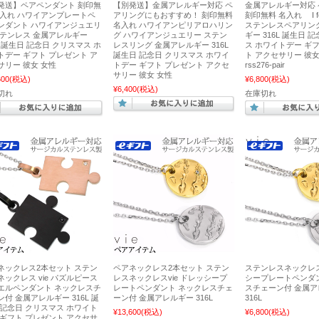
発送】ペアペンダント 刻印無
【別発送】金属アレルギー対応 ペ
金属アレルギー対応
名入れ ハワイアンプレートペ
アリングにもおすすめ！ 刻印無料
刻印無料 名入れ I feel
ンダント ハワイアンジュエリ
名入れ ハワイアンピリアロハリン
ステンレスペアリン
ステンレス 金属アレルギー
グ ハワイアンジュエリー ステン
ギー 316L 誕生日 
L 誕生日 記念日 クリスマス ホ
レスリング 金属アレルギー 316L
ス ホワイトデー ギ
トデー ギフト プレゼント ア
誕生日 記念日 クリスマス ホワイ
ト アクセサリー 彼女
サリー 彼女 女性
トデー ギフト プレゼント アクセ
rss276-pair
サリー 彼女 女性
600
(税込)
¥6,800
(税込)
¥6,400
(税込)
切れ
在庫切れ
ネックレス2本セット ステン
ペアネックレス2本セット ステン
ステンレスネックレスv
ネックレス vie パズルピース
レスネックレスvie ドレッシープ
シープレートペンダ
エルペンダント ネックレスチ
レートペンダント ネックレスチェ
スチェーン付 金属
ン付 金属アレルギー 316L 誕
ーン付 金属アレルギー 316L
316L
 記念日 クリスマス ホワイト
¥13,600
(税込)
¥6,800
(税込)
 ギフト プレゼント アクセサ