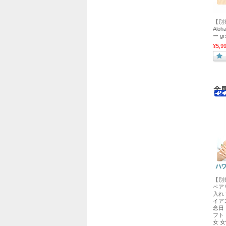
【別
Al
ー gr
¥5,9
【別
ペア
入れ
イア
念日
フト
女 