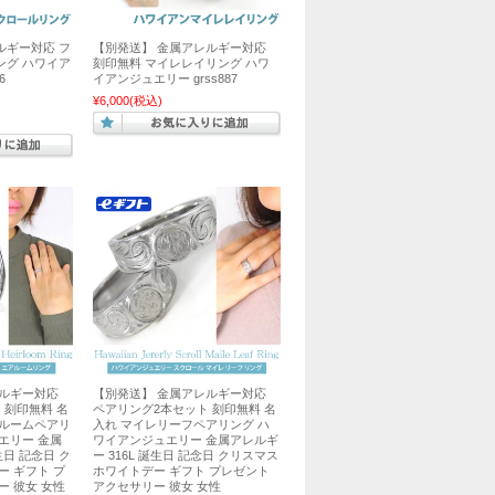
ルギー対応 フ
【別発送】 金属アレルギー対応
ング ハワイア
刻印無料 マイレレイリング ハワ
6
イアンジュエリー grss887
¥6,000
(税込)
レルギー対応
【別発送】 金属アレルギー対応
 刻印無料 名
ペアリング2本セット 刻印無料 名
アルームペアリ
入れ マイレリーフペアリング ハ
エリー 金属
ワイアンジュエリー 金属アレルギ
生日 記念日 ク
ー 316L 誕生日 記念日 クリスマス
ー ギフト プ
ホワイトデー ギフト プレゼント
ー 彼女 女性
アクセサリー 彼女 女性