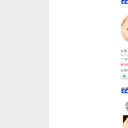
金属
レー
ー gr
¥5,9
在庫