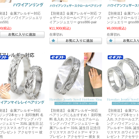
発送】 金属アレルギー対応
【別発送】金属アレルギー対応 フ
【別発送】金属アレ
ohaリング ハワイアンジュエリ
ェザースクロールペアリング ハワ
ェザースクロールリ
ss591
イアンジュエリー grss886-pair
ンジュエリー grss88
90
(税込)
¥11,900
(税込)
¥6,000
(税込)
在庫切れ
在庫切れ
発送】 金属アレルギー対応
【別発送】 金属アレルギー対応
【別発送】 金属ア
リング2本セット 刻印無料 名
ペアリングにもおすすめ！ 刻印無
ペアリング2本セット
 マイレレイペアリング ハワ
料 名入れ スクロールエアルーム
入れ スクロールエ
ンジュエリー 316L 誕生日 記
リング ハワイアンジュエリー 金
ング ハワイアンジュ
 クリスマス ホワイトデー ギ
属アレルギー 316L 誕生日 記念日
アレルギー 316L 誕
 プレゼント アクセサリー 彼
クリスマス ホワイトデー ギフト
リスマス ホワイトデ
女性
プレゼント アクセサリー 彼女 女
レゼント アクセサリ