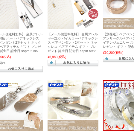
ール便送料無料】 金属アレル
【メール便送料無料】 金属アレル
【別発送】ペアペン
対応 ハートペアネックレス
ギー対応 バイカラーペアネックレ
アンサークルペアペ
ペンダント2本セット ネック
ス ペアペンダント2本セット ネッ
イアンジュエリー ス
 ペアアイテム ギフト プレゼ
クレス ペアアイテム ギフト プレ
レゼント ギフト 記
誕生日 記念日 sspm-6195
ゼント 誕生日 記念日 sspm-5955
¥10,200
(税込)
80
(税込)
¥5,980
(税込)
切れ