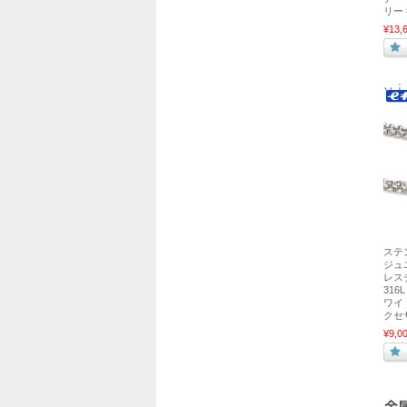
リー
¥13,
ステ
ジュ
レス
316
ワイ
クセ
¥9,0