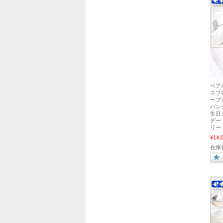
ペア
スブ
ーブ
バン
生日
デー
リー
¥14,
在庫