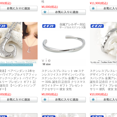
性
900
(税込)
¥11,900
(税込)
¥6,000
(税込)
発送】ペアペンダント2本セ
ステンレスブレスレット vie ステ
ステンレスブレスレット
 ハワイアンプルメリアフィッ
ンレスツイストデザインバングル
デザインワイドバン
フックペンダント ハワイアン
ステンレスバングル 金属アレルギ
スバングル 金属アレル
エリー プレゼント ギフト 記
ー 316L 誕生日 記念日 クリスマス
誕生日 記念日 クリ
 誕生日 【ペンダント/ノンア
ホワイトデー ギフト プレゼント
トデー ギフト プレ
ギー】
アクセサリー 彼女 女性
サリー 彼氏 彼女 
600
(税込)
¥8,000
(税込)
¥10,000
(税込)