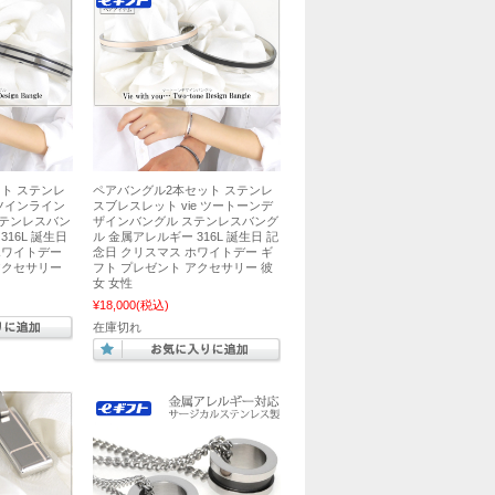
ト ステンレ
ペアバングル2本セット ステンレ
 ツインライン
スブレスレット vie ツートーンデ
ステンレスバン
ザインバングル ステンレスバング
316L 誕生日
ル 金属アレルギー 316L 誕生日 記
ホワイトデー
念日 クリスマス ホワイトデー ギ
アクセサリー
フト プレゼント アクセサリー 彼
女 女性
¥18,000
(税込)
在庫切れ