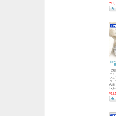
¥11,
【別
ット
シュ
ジュ
念日
レル
¥12,