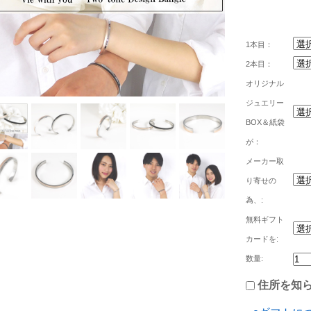
1本目：
2本目：
オリジナル
ジュエリー
BOX＆紙袋
が：
メーカー取
り寄せの
為、:
無料ギフト
カードを:
数量:
住所を知ら