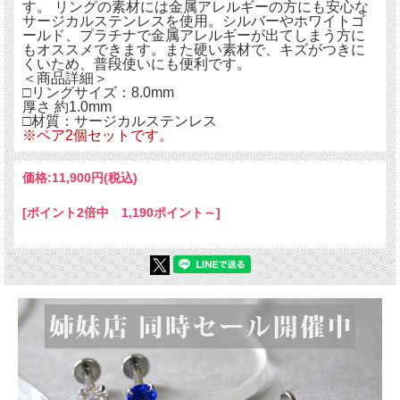
す。 リングの素材には金属アレルギーの方にも安心な
サージカルステンレスを使用。シルバーやホワイトゴ
ールド、プラチナで金属アレルギーが出てしまう方に
もオススメできます。また硬い素材で、キズがつきに
くいため、普段使いにも便利です。
＜商品詳細＞
□リングサイズ：8.0mm
厚さ 約1.0mm
□材質：サージカルステンレス
※ペア2個セットです。
価格:
11,900円
(税込)
[ポイント2倍中 1,190ポイント～]