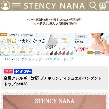
<メール便送料無料>”14時までの注文で即日出荷"
10,000円以上ご購入で<宅配便送料無料>
TOP
ペンダントトップ
ペンダントトップ
>
>
NEW
金属アレルギー対応 プチキャンディジュエルペンダント
トップ pe028