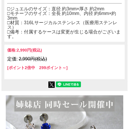
□ジュエルのサイズ：直径 約3mm×厚さ 約2mm
□モチーフのサイズ：全長 約10mm、内径 約6mm×約
3mm
□材質：316Lサージカルステンレス（医療用ステンレ
ス）
□備考：付属するケースは変更が生じる場合がございま
す。
価格:
2,990円
(税込)
定価:
2,990円(税込)
[ポイント2倍中 299ポイント～]