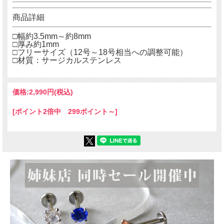
商品詳細
□幅約3.5mm～約8mm
□厚み約1mm
□フリーサイズ（12号～18号相当への調整可能）
□材質：サージカルステンレス
価格:
2,990円
(税込)
[ポイント2倍中 299ポイント～]