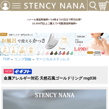
<メール便送料無料>”14時までの注文で即日出荷"
10,000円以上ご購入で<宅配便送料無料>
TOP
リング指輪
サージカルステンレス
>
>
NEW
金属アレルギー対応 天然石風ゴールドリング rng036