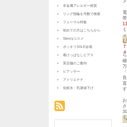
メ
非金属アレルギー材質
電
リング指輪を号数で検索
帯
フォーマル特集
1
く
初めての方はこちらから
＜
Stencyコスメ
し
Ｔ
ポッキリSALE会場
４
ら
着けっぱなしピアス
確
実店舗のご案内
万
ピアッサー
「
良
アトリエナナ
直
化粧水・乳液値下げ
す
お
さ
3
く