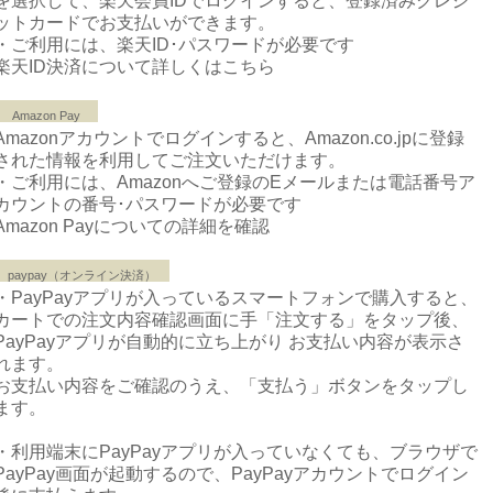
を選択して、楽天会員IDでログインすると、登録済みクレジ
ットカードでお支払いができます。
・ご利用には、楽天ID･パスワードが必要です
楽天ID決済について詳しくはこちら
Amazon Pay
Amazonアカウントでログインすると、Amazon.co.jpに登録
された情報を利用してご注文いただけます。
・ご利用には、Amazonへご登録のEメールまたは電話番号ア
カウントの番号･パスワードが必要です
Amazon Payについての詳細を確認
paypay（オンライン決済）
・PayPayアプリが入っているスマートフォンで購入すると、
カートでの注文内容確認画面に手「注文する」をタップ後、
PayPayアプリが自動的に立ち上がり お支払い内容が表示さ
れます。
お支払い内容をご確認のうえ、「支払う」ボタンをタップし
ます。
・利用端末にPayPayアプリが入っていなくても、ブラウザで
PayPay画面が起動するので、PayPayアカウントでログイン