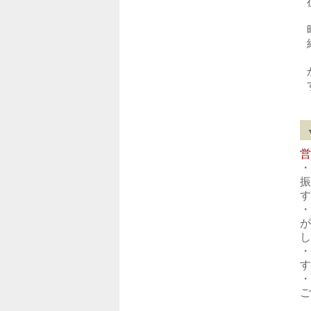
営
・
振
す
・
が
し
・
す
・
ご