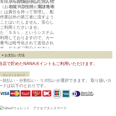
客様からお預かりした個人情
30日間返品保証について
（お名前・ご住所・電話番号
特定商取引法に関する表
）は責任を持って管理し、配
作業以外の第三者に流すよう
ことはいたしません。安心し
ご利用くださいませ。
た「ＳＳＬ」というシステム
利用しておりますので、カー
番号は暗号化されて送信され
す。どうぞご安心ください。
▼お支払い方法
プライバシーポリシー
当店で貯めたNANAポイントもご利用いただけます。
運営会社概要
クレジットカード
一括払い・分割払い・リボ払いが選択できます。 取り扱いカ
ードは以下のとおりです。