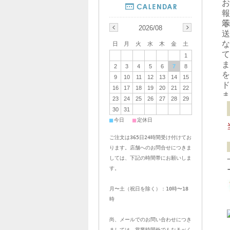
お
報
示
等
2026/08
送
な
日
月
火
水
木
金
土
て
1
ま
2
3
4
5
6
7
8
を
9
10
11
12
13
14
15
ド
16
17
18
19
20
21
22
ま
23
24
25
26
27
28
29
30
31
■
■
今日
定休日
ご注文は365日24時間受け付けてお
ります。店舗へのお問合せにつきま
しては、下記の時間帯にお願いしま
す。
月〜土（祝日を除く）：10時〜18
時
尚、メールでのお問い合わせにつき
ましては、営業時間外でもなるべく