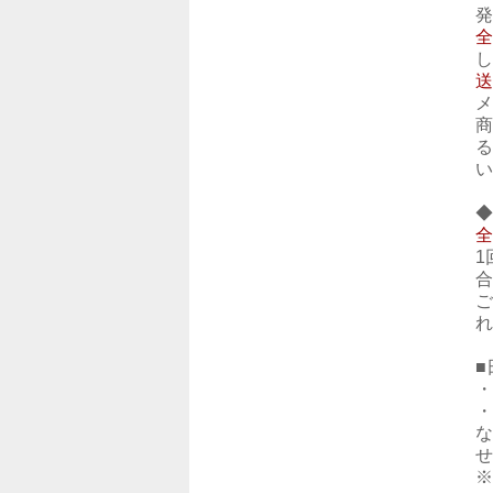
発
全
し
送
メ
商
る
い
◆
全
1
合
ご
れ
■
・
・
な
せ
※