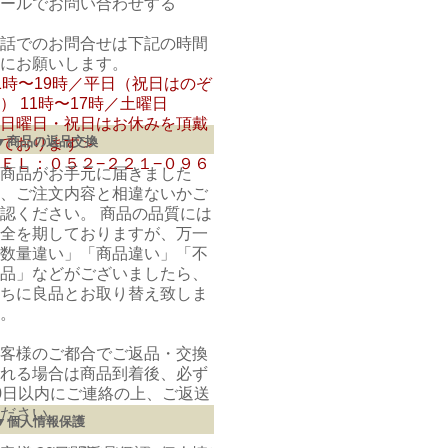
ールでお問い合わせする
話でのお問合せは下記の時間
にお願いします。
1時〜19時／平日（祝日はのぞ
） 11時〜17時／土曜日
日曜日・祝日はお休みを頂戴
▼商品の返品交換
ております＞
ＥＬ：０５２−２２１−０９６
商品がお手元に届きました
、ご注文内容と相違ないかご
認ください。 商品の品質には
全を期しておりますが、万一
数量違い」「商品違い」「不
品」などがございましたら、
ちに良品とお取り替え致しま
。
客様のご都合でご返品・交換
れる場合は商品到着後、必ず
0日以内にご連絡の上、ご返送
ださい。
▼個人情報保護