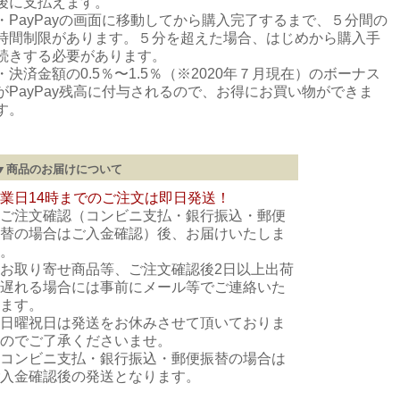
後に支払えます。
・PayPayの画面に移動してから購入完了するまで、５分間の
時間制限があります。５分を超えた場合、はじめから購入手
続きする必要があります。
・決済金額の0.5％〜1.5％（※2020年７月現在）のボーナス
がPayPay残高に付与されるので、お得にお買い物ができま
す。
▼商品のお届けについて
決済方法についての詳細を確認
業日14時までのご注文は即日発送！
ご注文確認（コンビニ支払・銀行振込・郵便
替の場合はご入金確認）後、お届けいたしま
。
お取り寄せ商品等、ご注文確認後2日以上出荷
遅れる場合には事前にメール等でご連絡いた
ます。
日曜祝日は発送をお休みさせて頂いておりま
のでご了承くださいませ。
コンビニ支払・銀行振込・郵便振替の場合は
入金確認後の発送となります。