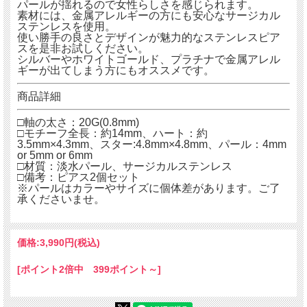
パールが揺れるので女性らしさを感じられます。
素材には、金属アレルギーの方にも安心なサージカル
ステンレスを使用。
使い勝手の良さとデザインが魅力的なステンレスピア
スを是非お試しください。
シルバーやホワイトゴールド、プラチナで金属アレル
ギーが出てしまう方にもオススメです。
商品詳細
□軸の太さ：20G(0.8mm)
□モチーフ全長：約14mm、ハート：約
3.5mm×4.3mm、スター:4.8mm×4.8mm、パール：4mm
or 5mm or 6mm
□材質：淡水パール、サージカルステンレス
□備考：ピアス2個セット
※パールはカラーやサイズに個体差があります。ご了
承くださいませ。
価格:
3,990円
(税込)
[ポイント2倍中 399ポイント～]