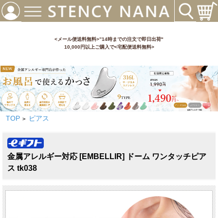
<メール便送料無料>”14時までの注文で即日出荷"
10,000円以上ご購入で<宅配便送料無料>
TOP
ピアス
>
金属アレルギー対応 [EMBELLIR] ドーム ワンタッチピア
ス tk038