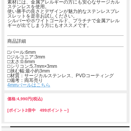
素材には、金属アレルギーの方にも安心なサージカル
ステンレスを使用。
使い勝手の良さとデザインが魅力的なステンレスブレ
スレットを是非お試しください。
シルバーやホワイトゴールド、プラチナで金属アレル
ギーが出てしまう方にもオススメです。
商品詳細
□パール:6mm
□ジルコニア:3mm
□太さ:0.6mm
□シリコン:5.7mm×3mm
□挟む幅:最小約3mm
□材質：サージカルステンレス、PVDコーティング
□備考：両耳売り
4mmパールはこちら
価格:
4,990円
(税込)
[ポイント2倍中 499ポイント～]