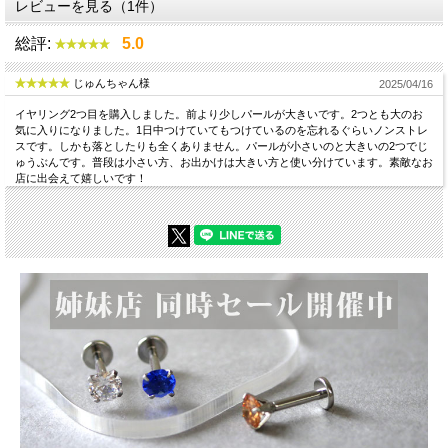
レビューを見る（1件）
総評:
5.0
じゅんちゃん様
2025/04/16
イヤリング2つ目を購入しました。前より少しパールが大きいです。2つとも大のお
気に入りになりました。1日中つけていてもつけているのを忘れるぐらいノンストレ
スです。しかも落としたりも全くありません。パールが小さいのと大きいの2つでじ
ゅうぶんです。普段は小さい方、お出かけは大きい方と使い分けています。素敵なお
店に出会えて嬉しいです！