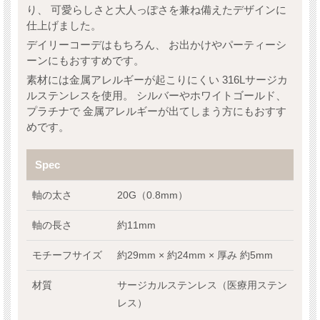
り、 可愛らしさと大人っぽさを兼ね備えたデザインに
仕上げました。
デイリーコーデはもちろん、 お出かけやパーティーシ
ーンにもおすすめです。
素材には金属アレルギーが起こりにくい 316Lサージカ
ルステンレスを使用。 シルバーやホワイトゴールド、
プラチナで 金属アレルギーが出てしまう方にもおすす
めです。
Spec
軸の太さ
20G（0.8mm）
軸の長さ
約11mm
モチーフサイズ
約29mm × 約24mm × 厚み 約5mm
材質
サージカルステンレス（医療用ステン
レス）