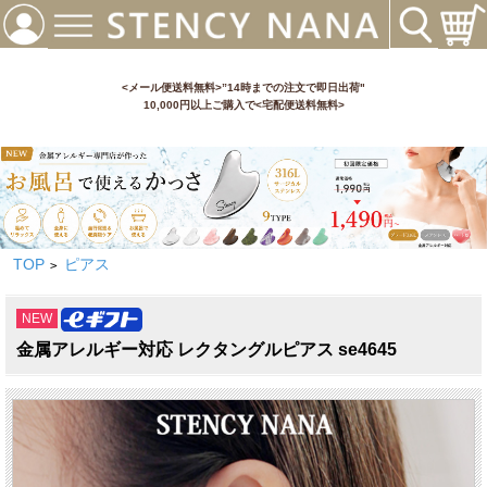
<メール便送料無料>”14時までの注文で即日出荷"
10,000円以上ご購入で<宅配便送料無料>
TOP
ピアス
>
NEW
金属アレルギー対応 レクタングルピアス se4645