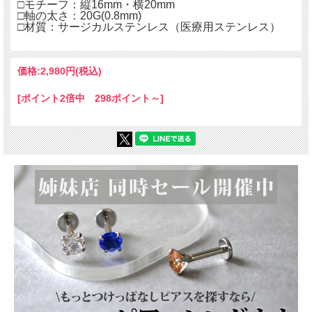
□モチーフ：縦16mm・横20mm
□軸の太さ：20G(0.8mm)
□材質：サージカルステンレス（医療用ステンレス）
価格:
2,980円
(税込)
[ポイント2倍中 298ポイント～]