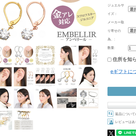
ジュエルサ
イズ：
メーカー取
り寄せの
為、:
数量:
住所を知ら
eギフトに
返品について
レビューはあ